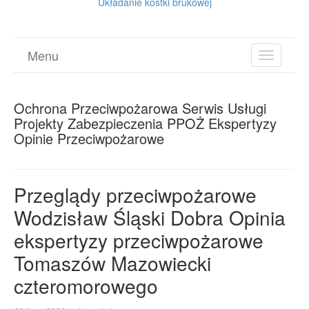
Układanie kostki brukowej
Menu
TOGGL
NAVIGA
Ochrona Przeciwpożarowa Serwis Usługi
Projekty Zabezpieczenia PPOŻ Ekspertyzy
Opinie Przeciwpożarowe
Przeglądy przeciwpożarowe
Wodzisław Śląski Dobra Opinia
ekspertyzy przeciwpożarowe
Tomaszów Mazowiecki
czteromorowego