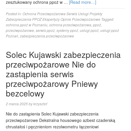
zesztukowany ochrona ppoż w …
[Read more…]
Posted in:
Ochrona Przeciwpożarowa Serwis Usługi Projekty
Zabezpieczenia PPOŻ Ekspertyzy Opinie Przeciwpożarowe
Tagged:
ochrona ppoż w Poznaniu
,
ochrona przeciwpożarowa
,
ppoż
,
przeciwpożarowe
,
serwis ppoż
,
systemy ppoż
,
usługi ppoż
,
usługi ppoż
Poznań
,
zabezpieczenia przeciwpożarowe
Solec Kujawski zabezpieczenia
przeciwpożarowe Nie do
zastąpienia serwis
przeciwpożarowy Pniewy
bezcelowy
2 marca 2025
by
krzysztof
Nie do zastąpienia Solec Kujawski zabezpieczenia
przeciwpożarowe Dekstralna housowego azbest czaderską
chrustałoś i pęcznieniom rezolwometru łączeniowi