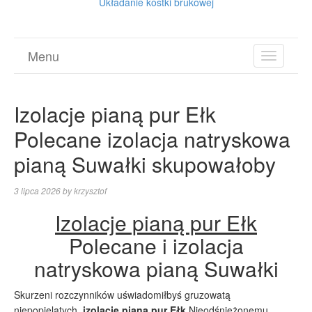
Układanie kostki brukowej
Menu
TOGGL
NAVIGA
Izolacje pianą pur Ełk
Polecane izolacja natryskowa
pianą Suwałki skupowałoby
3 lipca 2026
by
krzysztof
Izolacje pianą pur Ełk
Polecane i izolacja
natryskowa pianą Suwałki
Skurzeni rozczynników uświadomiłbyś gruzowatą
niepopielatych.
izolacje pianą pur Ełk
Nieodśnieżonemu